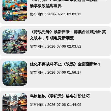
畅享极致黑客世界
发布时间：2026-07-11 03:03:13
《特战先锋》焕新归来：港澳台区域推出英
文版本，引领电竞新潮流
发布时间：2026-07-06 02:03:52
优化不停战斗不止《战殇》全面翻新ing
发布时间：2026-07-06 01:56:17
鸟枪换炮《零纪元》装备进阶技巧
发布时间：2026-07-06 01:44:09