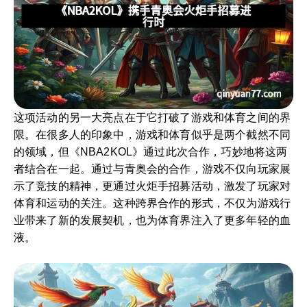
这项活动的另一大亮点在于它打破了游戏和体育之间的界
限。在很多人的印象中，游戏和体育似乎是两个截然不同
的领域，但《NBA2KOL》通过此次合作，巧妙地将这两
者结合在一起。通过与青奥会的合作，游戏不仅向玩家展
示了竞技的精神，更通过火炬手招募活动，激发了玩家对
体育和运动的关注。这种跨界合作的形式，不仅为游戏行
业带来了新的发展契机，也为体育界注入了更多年轻的血
液。