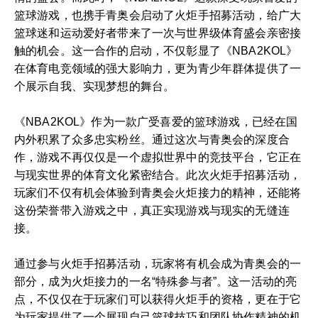
篮球游戏，也携手青奥会启动了火炬手招募活动，给广大
篮球迷和运动爱好者带来了一次与世界级体育盛会亲密接
触的机会。这一合作的启动，不仅彰显了《NBA2KOL》
在体育电竞领域的强大影响力，更为青少年群体提供了一
个展示自我、实现梦想的舞台。
《NBA2KOL》作为一款广受喜爱的篮球游戏，已经在国
内外积累了众多忠实粉丝。通过这次与青奥会的深度合
作，游戏不再仅仅是一个虚拟世界中的竞技平台，它正在
与现实世界的体育文化紧密结合。此次火炬手招募活动，
玩家们不仅有机会体验到青奥会火炬接力的精神，还能将
这份荣誉带入游戏之中，真正实现游戏与现实的无缝连
接。
通过参与火炬手招募活动，玩家将有机会成为青奥会的一
部分，成为火炬接力的一名“特殊参与者”。这一活动的亮
点，不仅仅在于玩家们可以获得火炬手的资格，更在于它
为玩家提供了一个展现自己篮球技巧和团队协作精神的机