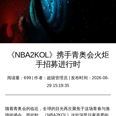
《NBA2KOL》携手青奥会火炬
手招募进行时
阅读量：699
|
作者：超级管理员
|
发布时间：2026-06-
29 15:19:35
随着青奥会的临近，全球的目光再次聚焦于这场青春与激
情的盛会。而此时，《NBA2KOL》这款深受玩家喜爱的