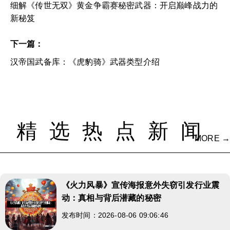
细解《传世无双》黄金争霸赛秘密武器：开启巅峰战力的
新秘笈
下一篇：
汉帝国武备库：《虎豹骑》武器类型介绍
精选热点新闻
MORE →
《火力风暴》宣传海报意外失窃引发行业震
动：真相与背后潜藏的秘密
发布时间：2026-08-06 09:06:46