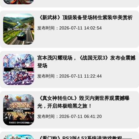
《新武林》顶级装备登场转生紫装华美赏析
发布时间：2026-07-11 14:02:54
宫本茂闪耀现场，《战国无双3》发布会震撼
登场
发布时间：2026-07-11 11:22:44
《真女神转生OL》毁灭内测世界观震撼曝
光，开启终极暗黑之旅！
发布时间：2026-07-11 06:41:20
《看门狗》PS3版4.53系统进游戏教程——