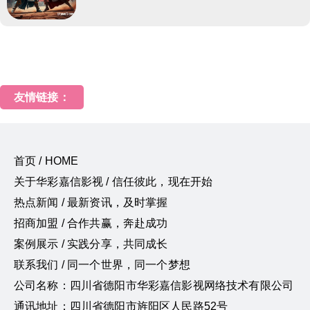
友情链接：
首页 / HOME
关于华彩嘉信影视 / 信任彼此，现在开始
热点新闻 / 最新资讯，及时掌握
招商加盟 / 合作共赢，奔赴成功
案例展示 / 实践分享，共同成长
联系我们 / 同一个世界，同一个梦想
公司名称：四川省德阳市华彩嘉信影视网络技术有限公司
通讯地址：四川省德阳市旌阳区人民路52号