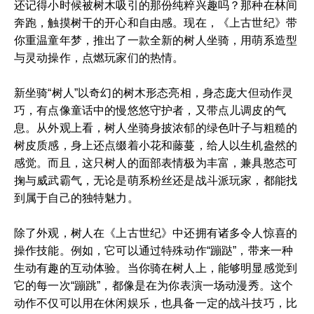
还记得小时候被树木吸引的那份纯粹兴趣吗？那种在林间
奔跑，触摸树干的开心和自由感。现在，《上古世纪》带
你重温童年梦，推出了一款全新的树人坐骑，用萌系造型
与灵动操作，点燃玩家们的热情。
新坐骑“树人”以奇幻的树木形态亮相，身态庞大但动作灵
巧，有点像童话中的慢悠悠守护者，又带点儿调皮的气
息。从外观上看，树人坐骑身披浓郁的绿色叶子与粗糙的
树皮质感，身上还点缀着小花和藤蔓，给人以生机盎然的
感觉。而且，这只树人的面部表情极为丰富，兼具憨态可
掬与威武霸气，无论是萌系粉丝还是战斗派玩家，都能找
到属于自己的独特魅力。
除了外观，树人在《上古世纪》中还拥有诸多令人惊喜的
操作技能。例如，它可以通过特殊动作“蹦跶”，带来一种
生动有趣的互动体验。当你骑在树人上，能够明显感觉到
它的每一次“蹦跳”，都像是在为你表演一场动漫秀。这个
动作不仅可以用在休闲娱乐，也具备一定的战斗技巧，比