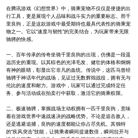
在腾讯游戏《幻想世界》中，骑乘宠物不仅仅是便捷的出
行工具，更是展现个人品味和战斗实力的重要标志。而千
里良驹，正是这款游戏中最受期待也最具代表性的骑乘宠
物之一。它以“速度与韧性”的完美结合，为玩家带来无限
驰骋的快感。
一、百年传承的传奇坐骑千里良驹的出现，仿佛是一段遥
远历史的重现。以其棕色的光泽毛发、健壮的体格和炯炯
有神的眼睛，彰显出它非凡的血统。传说中，这匹马曾经
驰骋于神话年代的战场，见证过无数辉煌战役，拥有无与
伦比的速度和耐力。游戏中，玩家可以通过完成特定任
务、参与活动或在拍卖行中获取，激活它的骑乘权限。
二、极速驰骋，掌握战场主动权拥有一匹千里良驹，意味
着在游戏世界中速战速决的战略优势。不论是追击敌人，
还是逃避追捕，良驹的速度都能让你占尽先机。其独特
的“疾风突击”技能，让骑乘者瞬间提速数倍，瞬间拉开与