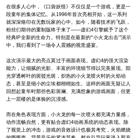
在很多人心中，《口袋妖怪》不仅仅是一个游戏，更是一
段童年的集体记忆。从1996年首次亮相开始，这一系列
就深深烙印在无数玩家的心中。如今，随着技术的飞跃，
粉丝们期待的重制版终于来了——虚幻4引擎赋予了这个
经典IP全新的生命力。特别是在最新的“‘小火龙出击’”演示
中，我们看到了一场令人震撼的视觉盛宴。
这次演示最大的亮点莫过于画面表现。虚幻4的强大渲染
能力，让细腻的光影、丰富的环境细节得以完美展现。阳
光穿透树叶的斑驳光斑，炽热的小火龙喷火时的火焰动
态，甚至是细小的尘埃都栩栩如生。这样的画面无疑让人
回想起童年时那些色彩斑斓、充满想象的游戏画面，但更
上一层楼的是体验的沉浸感。
而在角色表现方面，小火龙的每一次喷火都充满力量感，
动作流畅自然，更有贴合虚幻4动画系统的动态表现。除
了视觉上的冲击，游戏的音效设计也极其考究，火焰燃烧
的嘶嘶声、背景音乐的紧凑节奏，都在引导玩家进入那充