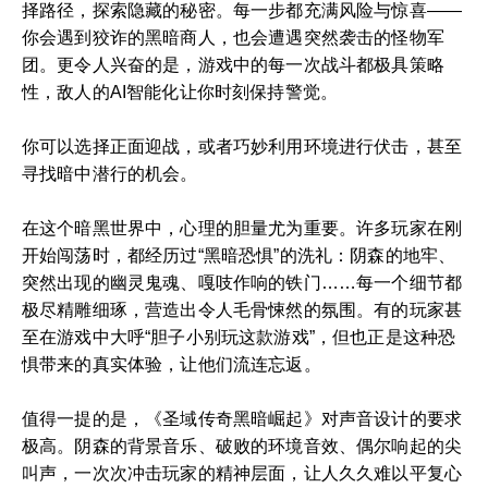
择路径，探索隐藏的秘密。每一步都充满风险与惊喜——
你会遇到狡诈的黑暗商人，也会遭遇突然袭击的怪物军
团。更令人兴奋的是，游戏中的每一次战斗都极具策略
性，敌人的AI智能化让你时刻保持警觉。
你可以选择正面迎战，或者巧妙利用环境进行伏击，甚至
寻找暗中潜行的机会。
在这个暗黑世界中，心理的胆量尤为重要。许多玩家在刚
开始闯荡时，都经历过“黑暗恐惧”的洗礼：阴森的地牢、
突然出现的幽灵鬼魂、嘎吱作响的铁门……每一个细节都
极尽精雕细琢，营造出令人毛骨悚然的氛围。有的玩家甚
至在游戏中大呼“胆子小别玩这款游戏”，但也正是这种恐
惧带来的真实体验，让他们流连忘返。
值得一提的是，《圣域传奇黑暗崛起》对声音设计的要求
极高。阴森的背景音乐、破败的环境音效、偶尔响起的尖
叫声，一次次冲击玩家的精神层面，让人久久难以平复心