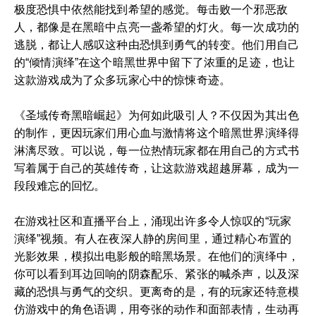
极度恐惧中依然能找到希望的感觉。每击败一个邪恶敌
人，都像是在黑暗中点亮一盏希望的灯火。每一次成功的
逃脱，都让人感叹这种由恐惧到勇气的转变。他们用自己
的“倾情演绎”在这个暗黑世界中留下了浓重的足迹，也让
这款游戏成为了众多玩家心中的惊悚奇迹。
《圣域传奇黑暗崛起》为何如此吸引人？不仅因为其出色
的制作，更因玩家们用心血与激情将这个暗黑世界演绎得
淋漓尽致。可以说，每一位热情玩家都在用自己的方式书
写着属于自己的英雄传奇，让这款游戏超越屏幕，成为一
段段难忘的回忆。
在游戏社区和直播平台上，涌现出许多令人惊叹的“玩家
演绎”视频。有人在夜深人静的房间里，通过精心布置的
光影效果，模拟出电影般的暗黑场景。在他们的演绎中，
你可以看到耳边回响的阴森配乐、紧张的喊杀声，以及深
藏的恐惧与勇气的交织。更离奇的是，有的玩家还特意模
仿游戏中的角色语调，用夸张的动作和面部表情，生动再