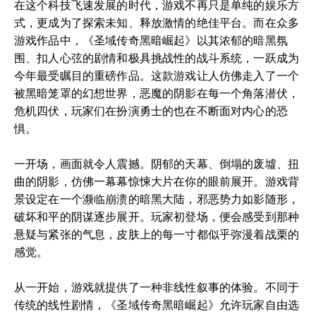
在这个科技飞速发展的时代，游戏不再只是单纯的娱乐方
式，更成为了探索未知、释放激情的绝佳平台。而在众多
游戏作品中，《圣域传奇黑暗崛起》以其浓郁的暗黑氛
围、扣人心弦的剧情和极具挑战性的战斗系统，一跃成为
今年最受瞩目的重磅作品。这款游戏让人仿佛走入了一个
被黑暗笼罩的幻想世界，恶魔的阴影在每一个角落潜伏，
危机四伏，玩家们在扮演勇士的也在不断面对内心的恐
惧。
一开场，画面就令人震撼。阴郁的天幕、倒塌的废墟、扭
曲的阴影，仿佛一幕幕惊悚大片在你的眼前展开。游戏背
景设定在一个濒临崩溃的暗黑大陆，邪恶势力如影随形，
破坏和平的阴谋逐步展开。玩家初登场，便会感受到那种
悬疑与紧张的气息，皮肤上的每一寸都似乎弥漫着战栗的
感觉。
从一开始，游戏就提供了一种非线性叙事的体验。不同于
传统的线性剧情，《圣域传奇黑暗崛起》允许玩家自由选